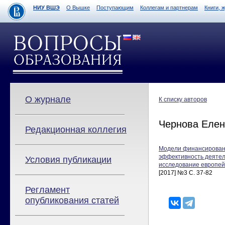
НИУ ВШЭ
О Вышке
Поступающим
Коллегам и партнерам
Книги, 
О журнале
К списку авторов
Чернова Елен
Редакционная коллегия
Модели финансирован
эффективность деятел
Условия публикации
исследование европей
[2017] №3 С. 37-82
Регламент
опубликования статей