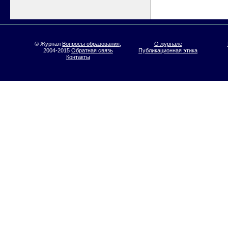
© Журнал
Вопросы образования
,
О журнале
2004-2015
Обратная связь
Публикационная этика
Контакты